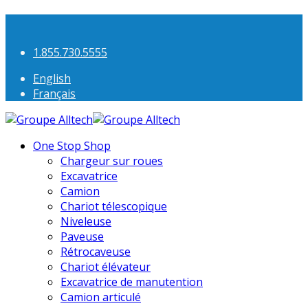
1.855.730.5555
English
Français
One Stop Shop
Chargeur sur roues
Excavatrice
Camion
Chariot télescopique
Niveleuse
Paveuse
Rétrocaveuse
Chariot élévateur
Excavatrice de manutention
Camion articulé