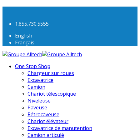
1.855.730.5555
English
Français
One Stop Shop
Chargeur sur roues
Excavatrice
Camion
Chariot télescopique
Niveleuse
Paveuse
Rétrocaveuse
Chariot élévateur
Excavatrice de manutention
Camion articulé