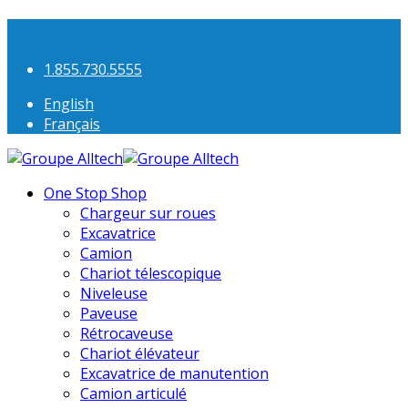
1.855.730.5555
English
Français
One Stop Shop
Chargeur sur roues
Excavatrice
Camion
Chariot télescopique
Niveleuse
Paveuse
Rétrocaveuse
Chariot élévateur
Excavatrice de manutention
Camion articulé