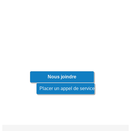
N'attendez pas que les problèmes
surviennent!
Contactez votre représentant afin de
connaître les produits qui s'appliquent à
votre industrie.