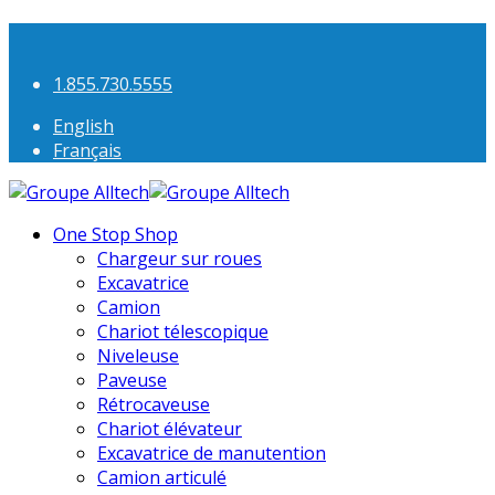
1.855.730.5555
English
Français
One Stop Shop
Chargeur sur roues
Excavatrice
Camion
Chariot télescopique
Niveleuse
Paveuse
Rétrocaveuse
Chariot élévateur
Excavatrice de manutention
Camion articulé